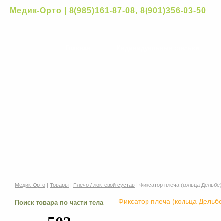
Медик-Орто | 8(985)161-87-08, 8(901)356-03-50
Главная
Индивидуальные стельки
Медик-Орто
|
Товары
|
Плечо / локтевой сустав
| Фиксатор плеча (кольца Дельбе
Фиксатор плеча (кольца Дельб
Поиск товара по части тела