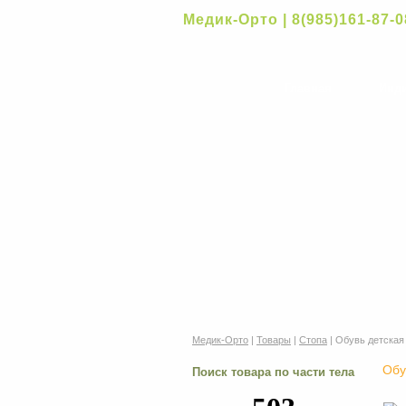
Медик-Орто | 8(985)161-87-0
Главная
Инд
Медик-Орто
|
Товары
|
Стопа
| Обувь детская
Обу
Поиск товара по части тела