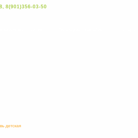
8, 8(901)356-03-50
ивидуальные стельки
Ортопедическая обувь
Товары
вь детская