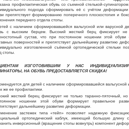
азана профилактическая обувь со съемной стелькой-супинатором
ивидуального подхода сформировать её с учётом деформации
ви препятствует формированию поперечного плоскостопия и боко
лонения переднего отдела стопы.
етей с наличием сформировавшейся вальгусной или варусной д
вь с высоким берцем. Высокий жесткий берц фиксирует не 
еностопный сустав, что при постоянном ношении этой обуви
тавных поверхностей и препятствует дальнейшему развитию деф
ивидуально изготовленной съёмной ортопедической стельки по
д стопы.
ЦИЕНТАМ ИЗГОТОВИВШИМ У НАС ИНДИВИДУАЛИЗИР
ПИНАТОРЫ, НА ОБУВЬ ПРЕДОСТАВЛЯЕТСЯ СКИДКА!
омендуется для детей с наличием сформировавшейся вальгусной 
ак же ее профилактики.
окий жесткий берец фиксирует не только таранно-пяточный, но 
стоянном ношении этой обуви формирует правильное разви
пятствует дальнейшему развитию деформации.
менение застежек типа «тейп» позволяет надежную фиксацию
циальный ортопедический каблук, имеющий большую длину с 
ранить инверсионный (вращение стопы вовнутрь) компонент дефо