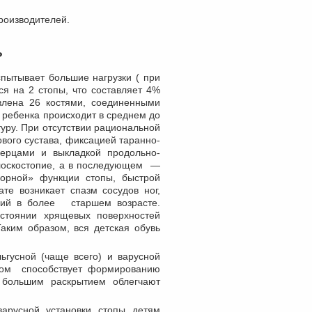
роизводителей.
?
спытывает большие нагрузки ( при
ся на 2 стопы, что составляет 4%
авлена 26 костями, соединенными
 ребенка происходит в среднем до
ктуру. При отсутствии рациональной
вого сустава, фиксацией таранно-
берцами и выкладкой продольно-
лоскостопие, а в последующем —
сорной» функции стопы, быстрой
те возникает спазм сосудов ног,
ний в более старшем возрасте.
остоянии хрящевых поверхностей
Таким образом, вся детская обувь
гусной (чаще всего) и варусной
ором способствует формированию
 большим раскрытием облегчают
арусной установки стопы детям