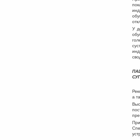
пок
инд
обу
отк
У д
обу
гол
сус
инд
сво
ПА
СУ
Рек
а т
Выс
по
пре
При
Спе
уст