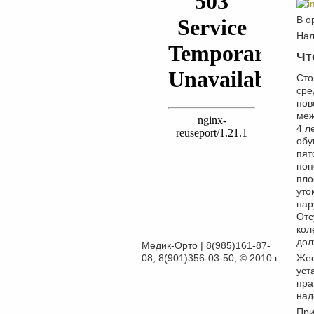
В о
Нал
Чт
Сто
сре
пов
меж
4 л
обу
пят
поп
пло
уто
нар
Отс
кол
дол
Медик-Орто | 8(985)161-87-
08, 8(901)356-03-50; © 2010 г.
Жес
уст
пра
над
При