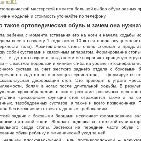
ртопедической мастерской имеется большой выбор обуви разных п
ичие моделей и стоимость уточняйте по телефону.
о такое ортопедическая обувь и зачем она нужна
па ребенка с момента вставания его на ноги и начала ходьбы и
днем весе к возрасту 1 года около 10 кг вся опора осуществляет
ерхности тела). Архитектоника стопы очень сложная и предст
ду собой суставами и связочным аппаратом. Формирование стопы
ет, т. е. до того возраста, когда кости её сохраняют хрящевую стру
ви – с жесткой подошвой и линией сгиба на уровне плюснефаланго
очного сустава за счет жесткого заднего отдела с боковыми 
еречного свода стопы с помощью супинатора, — формируется п
сковальгусная деформация стоп. Это приводит к утрате «рес
мляемости, болям в ногах после длительной ходьбы. В результа
ушение кровообращения в них и развитие различных осложне
утствие «рессорной» функции стоп отражается также и на с
енных, тазобедренных суставов, а также и всего позвоночника. 
жна без исключения отвечать данным требованиям.
ткий задник с боковыми берцами исключает формирование валь
ановки пяточной кости. Жесткая подошва со стелькой-супинат
вильного свода стопы. Застежки на передней части обуви с
евание обуви ребенку и гигиенический уход за ней.
 наличии плосковальгусной или противоположной – аддуктов