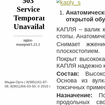
Анатомическ
открытой обу
КАПЛЯ – валик к
стопы. Анатомиче
Снимает жжени
плоскостопием.
Покрыт высокока
КАПЛЯ надежно к
Состав:
Высокок
Основа из вулк
Медик-Орто | 8(985)161-87-
токсичных приме
08, 8(901)356-03-50; © 2010 г.
Назначение:
Поп
продольных св